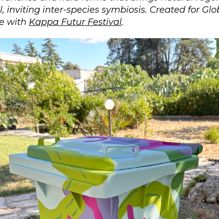
l, inviting inter-species symbiosis. Created for Glo
ce with
Kappa Futur Festival
.