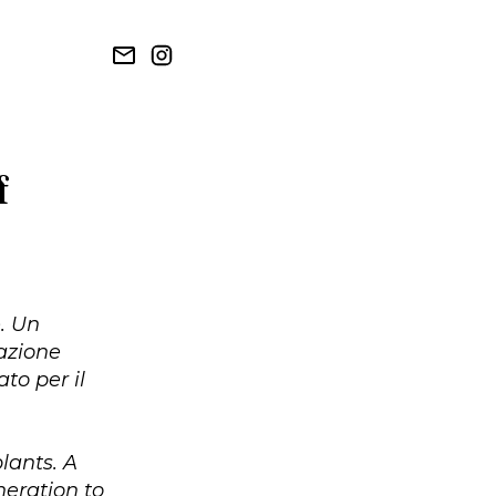
f
. Un
razione
ato per il
lants. A
neration to